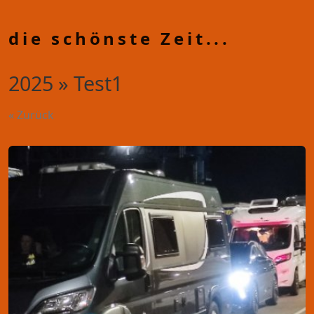
die schönste Zeit...
2025 » Test1
« Zurück